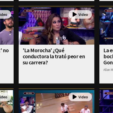
' no
'La Morocha' ¿Qué
La e
conductora la trató peor en
boch
su carrera?
Gon
Allan M