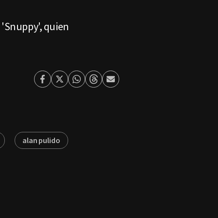
 'Snuppy', quien
Facebook
Twitter
Whatsapp
Threads
Enviar
por
Email
alan pulido