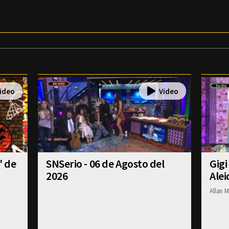
' de
SNSerio - 06 de Agosto del
Gigi
2026
Alei
Allan M