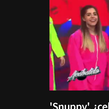
'Snuppy', ¿ce