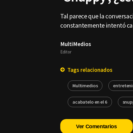
Tal parece que la conversac
constantemente intentó ca
MultiMedios
Editor
Tags relacionados
Multimedios
entreten
acabatelo en el 6
snup
Ver Comentarios