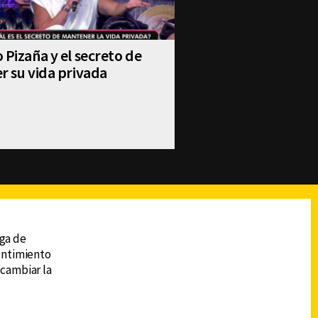
 Pizaña y el secreto de
r su vida privada
reads
Subir
ega de
sentimiento
 cambiar la