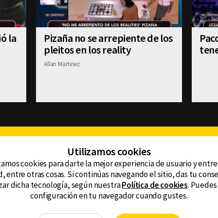
ó la
Pizaña no se arrepiente de los
Paco
pleitos en los reality
tene
Allan Martinez
Facebook
Twitter
Youtube
Instagram
TikTok
Th
Utilizamos cookies
zamos cookies para darte la mejor experiencia de usuario y entr
, entre otras cosas. Si continúas navegando el sitio, das tu con
CONTACTO
tzar dicha tecnología, según nuestra
Política de cookies
. Puedes
AVISO DE PRIVACIDAD
ncluyendo
configuración en tu navegador cuando gustes.
AVISO LEGAL
DEFENSORÍA DE LAS AUDIENCIAS