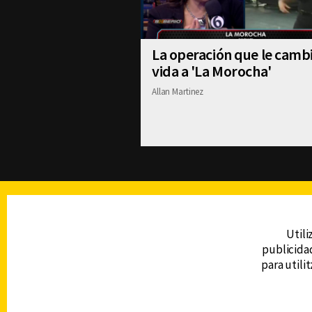
La operación que le cambi
vida a 'La Morocha'
Allan Martinez
TELEVISIÓN
Utili
publicidad
DERECHOS RESERVADOS © CANAL 6 2026
para utili
Prohibida la reproducción total o parcial, i
cualquier medio electrónico o magnético.