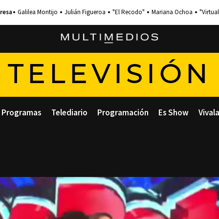
Galilea Montijo
Julián Figueroa
"El Recodo"
Mariana Ochoa
"Virtual
TELEVISIÓN
Programas
Telediario
Programación
Es Show
Vival