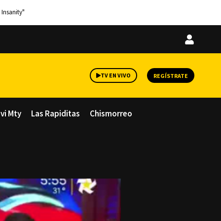
 Insanity"
Iniciar
sesión
TV EN VIVO
REGÍSTRATE
avi Mty
Las Rapiditas
Chismorreo