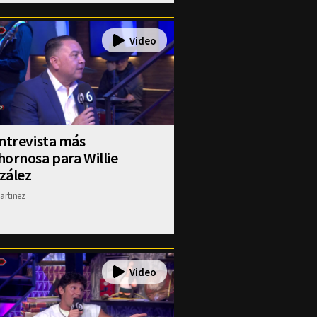
ntrevista más
ornosa para Willie
zález
artinez