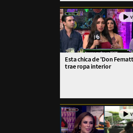
Esta chica de 'Don Fematt
trae ropa interior