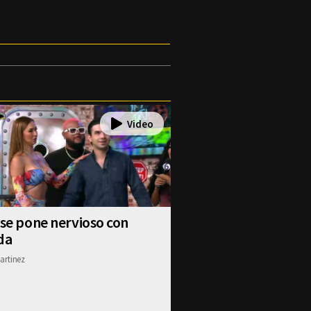
 se pone nervioso con
da
artinez