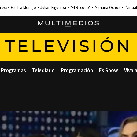
Galilea Montijo
Julián Figueroa
"El Recodo"
Mariana Ochoa
"Virtual
TELEVISIÓN
Programas
Telediario
Programación
Es Show
Vival