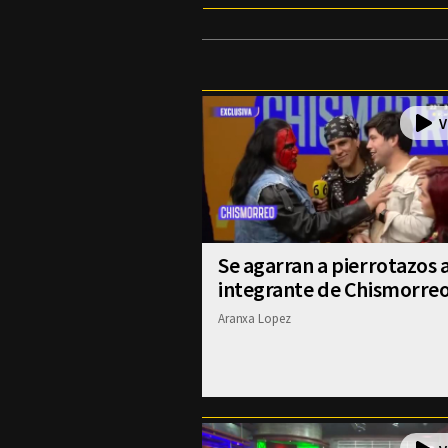
Se agarran a pierrotazos 
integrante de Chismorre
Aranxa Lopez