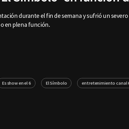
tación durante el fin de semana y sufrió un severo 
o en plena función.
Es show en el 6
El Símbolo
entretenimiento canal 