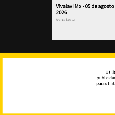
Vivalavi Mx - 05 de agosto
2026
Aranxa Lopez
TELEVISIÓN
Utili
publicidad
DERECHOS RESERVADOS © CANAL 6 2026
para utili
Prohibida la reproducción total o parcial, i
cualquier medio electrónico o magnético.