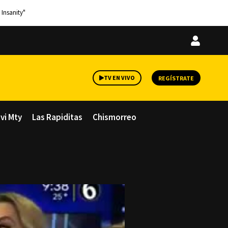
 Insanity"
Iniciar
sesión
TV EN VIVO
REGÍSTRATE
avi Mty
Las Rapiditas
Chismorreo