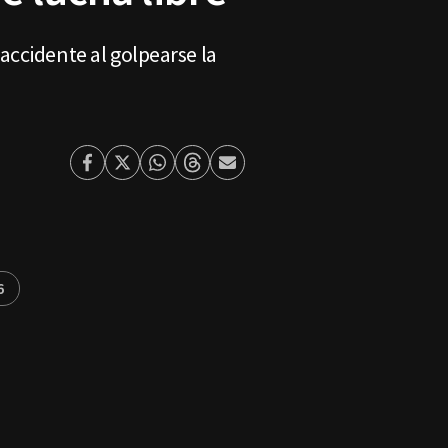
accidente al golpearse la
Facebook
Twitter
Whatsapp
Threads
Enviar
por
Email
6