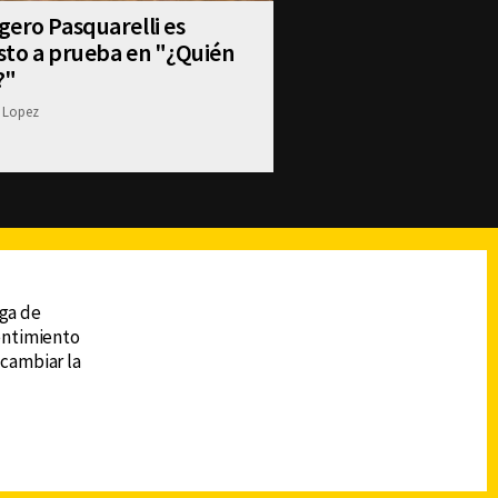
ero Pasquarelli es
sto a prueba en "¿Quién
?"
 Lopez
reads
Subir
ega de
sentimiento
 cambiar la
DESCARGA LA APP DE CANAL 6