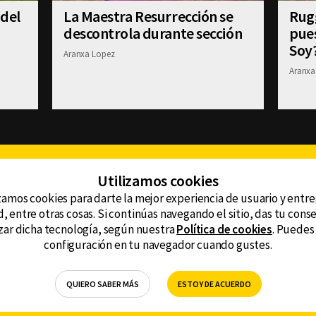
 del
La Maestra Resurrección se
Rugg
descontrola durante sección
pue
Soy
Aranxa Lopez
Aranxa
Facebook
Twitter
Youtube
Instagram
TikTok
Th
Utilizamos cookies
zamos cookies para darte la mejor experiencia de usuario y entr
, entre otras cosas. Si continúas navegando el sitio, das tu con
CONTACTO
tzar dicha tecnología, según nuestra
Política de cookies
. Puedes
AVISO DE PRIVACIDAD
ncluyendo
configuración en tu navegador cuando gustes.
AVISO LEGAL
DEFENSORÍA DE LAS AUDIENCIAS
QUIERO SABER MÁS
ESTOY DE ACUERDO