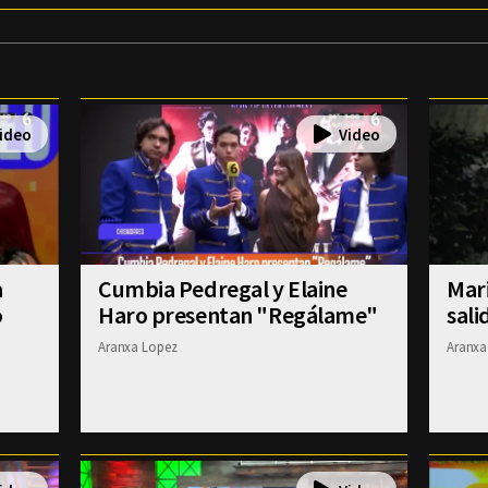
a
Cumbia Pedregal y Elaine
Mar
o
Haro presentan "Regálame"
sali
Aranxa Lopez
Aranxa