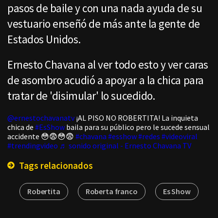
pasos de baile y con una nada ayuda de su
vestuario enseñó de más ante la gente de
Estados Unidos.
Ernesto Chavana al ver todo esto y ver caras
de asombro acudió a apoyar a la chica para
tratar de 'disimular' lo sucedido.
@ernestochavanatv
¡AL PISO NO ROBERTITA! La inquieta
chica de
#EsShow
baila para su público pero le sucede sensual
accidente 😳😨😳😨
#chavana
#esshow
#redes
#videoviral
#trendingvideo
♬ sonido original - Ernesto Chavana TV
Tags relacionados
Robertita
Roberta franco
Es Show