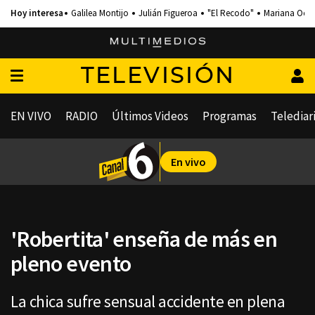
Galilea Montijo
Julián Figueroa
"El Recodo"
Mariana Och
TELEVISIÓN
EN VIVO
RADIO
Últimos Videos
Programas
Telediar
En vivo
'Robertita' enseña de más en
pleno evento
La chica sufre sensual accidente en plena