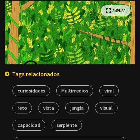
AMPLIAR
Tags relacionados
curiosidades
Multimedios
viral
reto
vista
jungla
visual
capacidad
serpiente