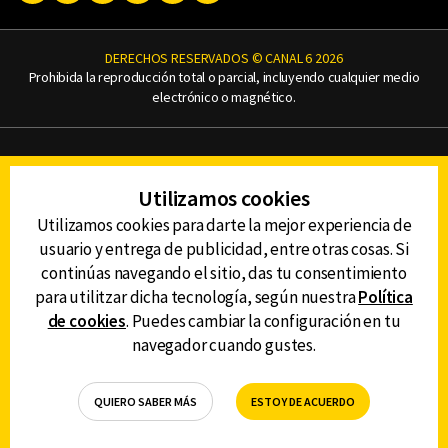
DERECHOS RESERVADOS © CANAL 6 2026
Prohibida la reproducción total o parcial, incluyendo cualquier medio
electrónico o magnético.
CONTACTO
AVISO DE PRIVACIDAD
AVISO LEGAL
Utilizamos cookies
DEFENSORÍA DE LAS AUDIENCIAS
Utilizamos cookies para darte la mejor experiencia de
usuario y entrega de publicidad, entre otras cosas. Si
continúas navegando el sitio, das tu consentimiento
para utilitzar dicha tecnología, según nuestra
Política
DESCARGA LA APP DE CANAL 6
de cookies
. Puedes cambiar la configuración en tu
navegador cuando gustes.
QUIERO SABER MÁS
ESTOY DE ACUERDO