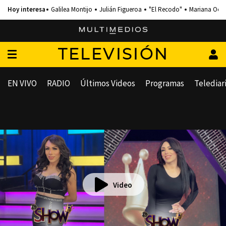
Galilea Montijo
Julián Figueroa
"El Recodo"
Mariana Och
TELEVISIÓN
EN VIVO
RADIO
Últimos Videos
Programas
Telediar
Video