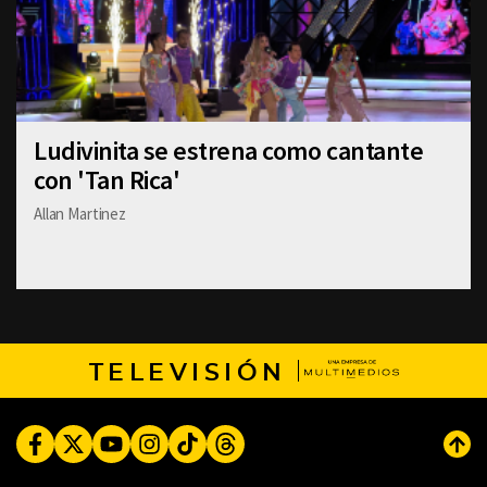
Ludivinita se estrena como cantante
con 'Tan Rica'
Allan Martinez
TELEVISIÓN
Facebook
Twitter
Youtube
Instagram
TikTok
Threads
Subi