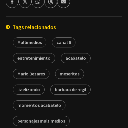
Facebook
Twitter
Whatsapp
Threads
Enviar
por
Email
Tags relacionados
Multimedios
canal 6
entretenimiento
acabatelo
Mario Bezares
meseritas
liz elizondo
barbara de regil
momentos acabatelo
personajes multimedios