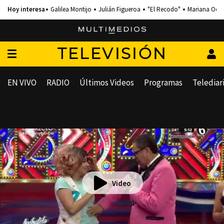
Galilea Montijo
Julián Figueroa
"El Recodo"
Mariana Och
TELEVISIÓN
EN VIVO
RADIO
Últimos Videos
Programas
Telediar
Video