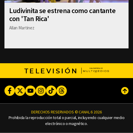
Ludivinita se estrena como cantante
con 'Tan Rica'
Allan Martinez
TELEVISIÓN
Facebook
Twitter
Youtube
Instagram
TikTok
Threads
Subi
DERECHOS RESERVADOS © CANAL 6 2026
Prohibida la reproducción total o parcial, incluyendo cualquier medio
electrónico o magnético.