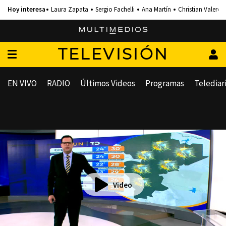
Laura Zapata
Sergio Fachelli
Ana Martín
Christian Valero
TELEVISIÓN
EN VIVO
RADIO
Últimos Videos
Programas
Telediar
Video