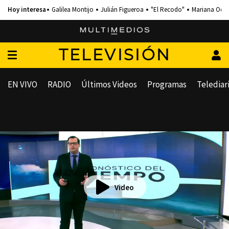
Galilea Montijo
Julián Figueroa
"El Recodo"
Mariana Och
TELEVISIÓN
EN VIVO
RADIO
Últimos Videos
Programas
Telediar
Video