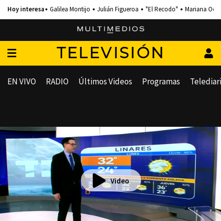
Galilea Montijo
Julián Figueroa
"El Recodo"
Mariana Och
TELEVISIÓN
EN VIVO
RADIO
Últimos Videos
Programas
Telediar
Video