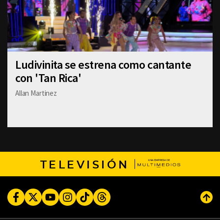
Ludivinita se estrena como cantante
con 'Tan Rica'
Allan Martinez
TELEVISIÓN
Facebook
Twitter
Youtube
Instagram
TikTok
Threads
Subi