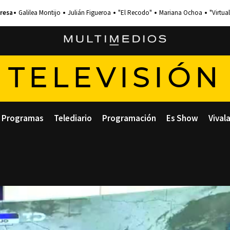
Galilea Montijo
Julián Figueroa
"El Recodo"
Mariana Ochoa
"Virtual
TELEVISIÓN
Programas
Telediario
Programación
Es Show
Vival