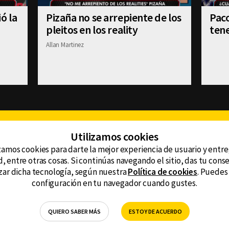
ó la
Pizaña no se arrepiente de los
Paco
pleitos en los reality
tene
Allan Martinez
Facebook
Twitter
Youtube
Instagram
TikTok
Th
Utilizamos cookies
zamos cookies para darte la mejor experiencia de usuario y entr
, entre otras cosas. Si continúas navegando el sitio, das tu con
CONTACTO
tzar dicha tecnología, según nuestra
Política de cookies
. Puedes
AVISO DE PRIVACIDAD
ncluyendo
configuración en tu navegador cuando gustes.
AVISO LEGAL
DEFENSORÍA DE LAS AUDIENCIAS
QUIERO SABER MÁS
ESTOY DE ACUERDO