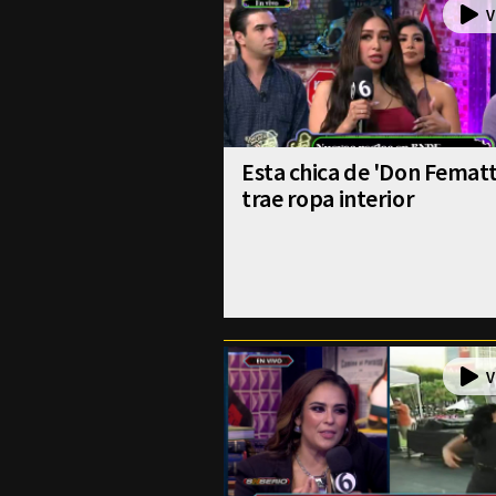
Esta chica de 'Don Fematt
trae ropa interior