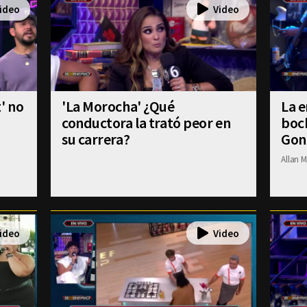
' no
'La Morocha' ¿Qué
La e
conductora la trató peor en
boch
su carrera?
Gon
Allan M