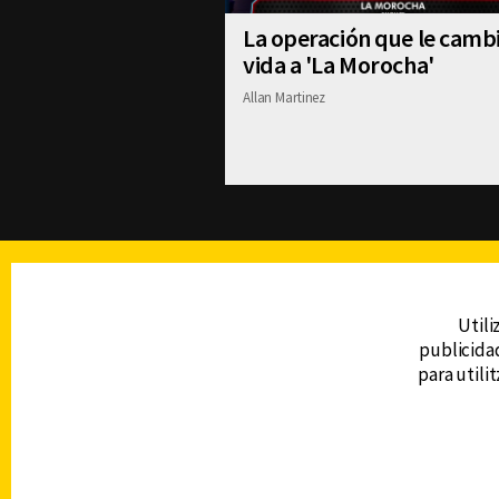
La operación que le cambi
vida a 'La Morocha'
Allan Martinez
TELEVISIÓN
Utili
publicidad
DERECHOS RESERVADOS © CANAL 6 2026
para utili
Prohibida la reproducción total o parcial, i
cualquier medio electrónico o magnético.