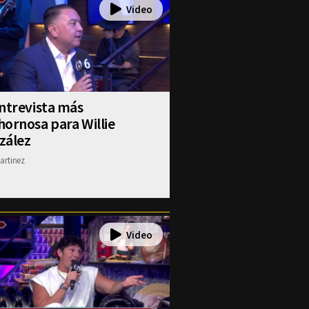
ntrevista más
ornosa para Willie
zález
artinez