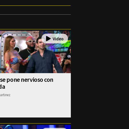
 se pone nervioso con
da
artinez