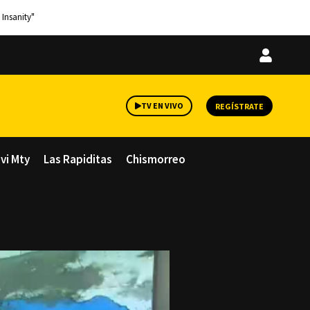
 Insanity"
Iniciar
sesión
TV EN VIVO
REGÍSTRATE
avi Mty
Las Rapiditas
Chismorreo