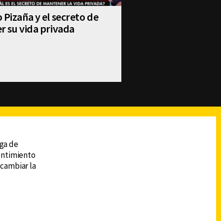
 Pizaña y el secreto de
r su vida privada
reads
Subir
ega de
sentimiento
 cambiar la
DESCARGA LA APP DE CANAL 6