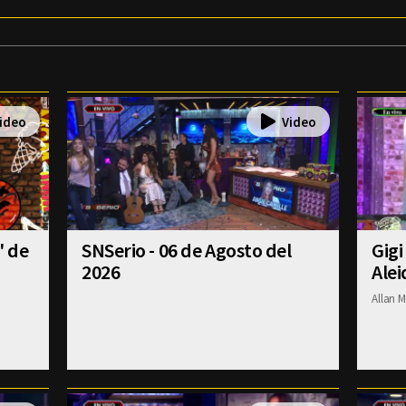
' de
SNSerio - 06 de Agosto del
Gigi
2026
Alei
Allan M