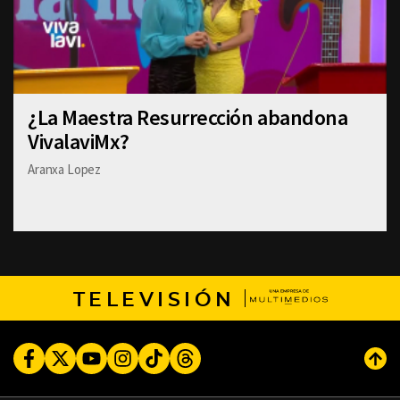
¿La Maestra Resurrección abandona
VivalaviMx?
Aranxa Lopez
TELEVISIÓN
Facebook
Twitter
Youtube
Instagram
TikTok
Threads
Subi