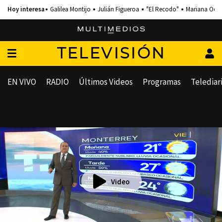
Galilea Montijo
Julián Figueroa
"El Recodo"
Mariana Och
TELEVISIÓN
EN VIVO
RADIO
Últimos Videos
Programas
Telediar
Video