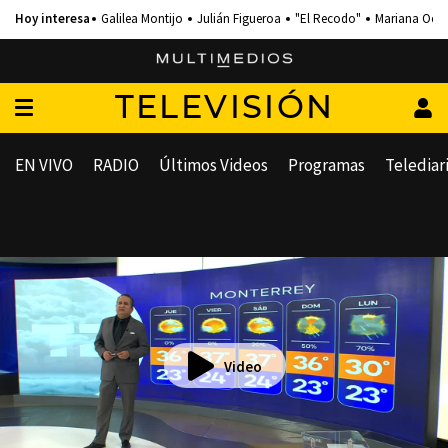
Galilea Montijo
Julián Figueroa
"El Recodo"
Mariana Och
TELEVISIÓN
EN VIVO
RADIO
Últimos Videos
Programas
Telediar
Video