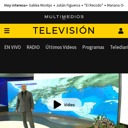
Galilea Montijo
Julián Figueroa
"El Recodo"
Mariana Och
TELEVISIÓN
EN VIVO
RADIO
Últimos Videos
Programas
Telediar
Video