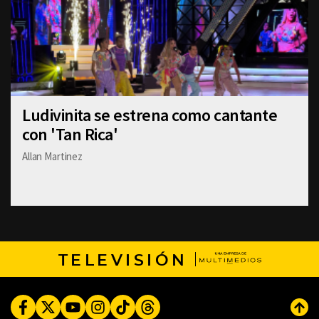
Ludivinita se estrena como cantante
con 'Tan Rica'
Allan Martinez
TELEVISIÓN
Facebook
Twitter
Youtube
Instagram
TikTok
Threads
Subi