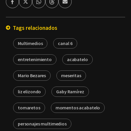
Facebook
Twitter
Whatsapp
Threads
Enviar
por
Email
Tags relacionados
Multimedios
canal 6
entretenimiento
acabatelo
Mario Bezares
meseritas
liz elizondo
Gaby Ramírez
tomaretos
momentos acabatelo
personajes multimedios