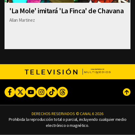
'La Mole' imitará 'La Finca' de Chavana
Allan Martinez
TELEVISIÓN
Facebook
Twitter
Youtube
Instagram
TikTok
Threads
Subi
DERECHOS RESERVADOS © CANAL 6 2026
Prohibida la reproducción total o parcial, incluyendo cualquier medio
electrónico o magnético.