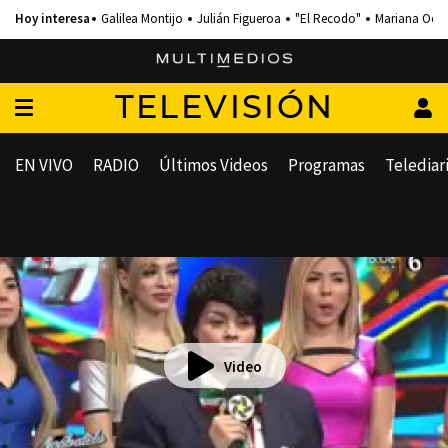
Galilea Montijo
Julián Figueroa
"El Recodo"
Mariana Och
TELEVISIÓN
EN VIVO
RADIO
Últimos Videos
Programas
Telediar
Video