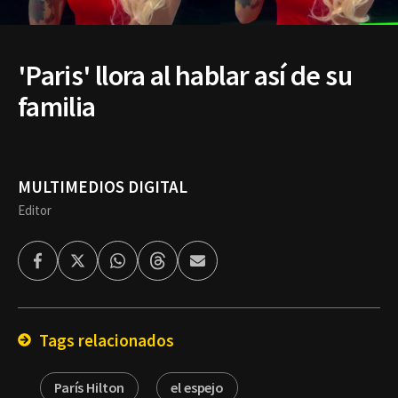
'Paris' llora al hablar así de su
familia
MULTIMEDIOS DIGITAL
Editor
Facebook
Twitter
Whatsapp
Threads
Enviar
por
Email
Tags relacionados
París Hilton
el espejo