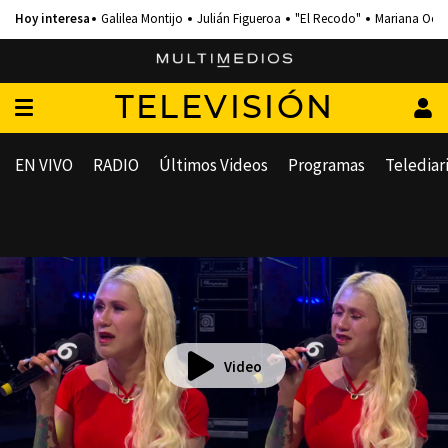
Galilea Montijo
Julián Figueroa
"El Recodo"
Mariana Och
TELEVISIÓN
EN VIVO
RADIO
Últimos Videos
Programas
Telediar
Video