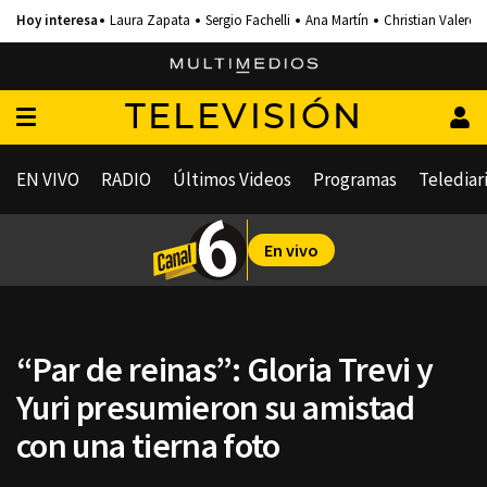
Laura Zapata
Sergio Fachelli
Ana Martín
Christian Valero
TELEVISIÓN
EN VIVO
RADIO
Últimos Videos
Programas
Telediar
En vivo
“Par de reinas”: Gloria Trevi y
Yuri presumieron su amistad
con una tierna foto