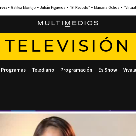
Galilea Montijo
Julián Figueroa
"El Recodo"
Mariana Ochoa
"Virtual
TELEVISIÓN
Programas
Telediario
Programación
Es Show
Vival