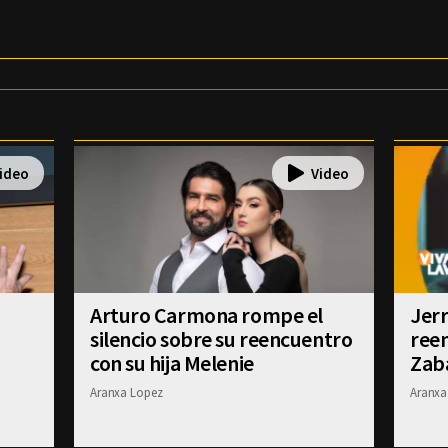
Arturo Carmona rompe el
Jerr
silencio sobre su reencuentro
ree
con su hija Melenie
Zab
Aranxa Lopez
Aranxa