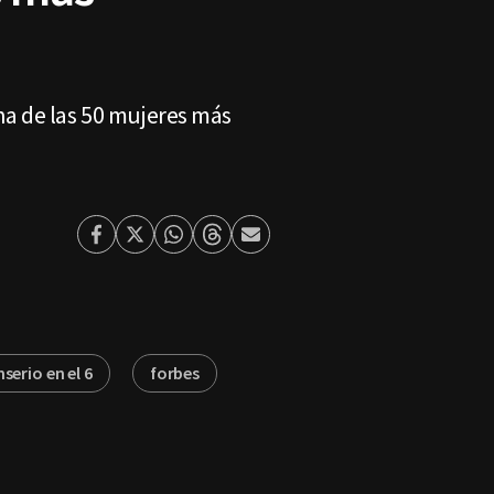
na de las 50 mujeres más
Facebook
Twitter
Whatsapp
Threads
Enviar
por
Email
nserio en el 6
forbes