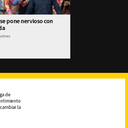
 se pone nervioso con
da
artinez
reads
Subir
ega de
sentimiento
 cambiar la