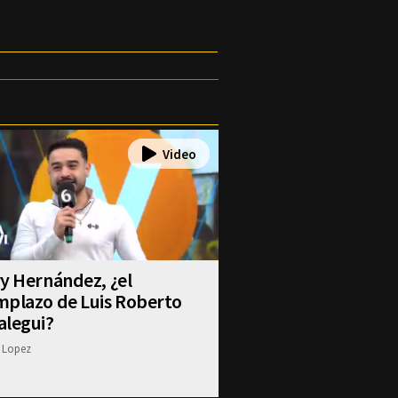
y Hernández, ¿el
mplazo de Luis Roberto
alegui?
 Lopez