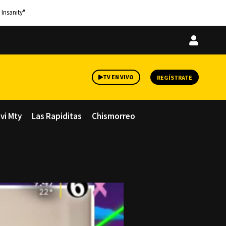
 Insanity"
Iniciar
sesión
TV EN VIVO
REGÍSTRATE
avi Mty
Las Rapiditas
Chismorreo