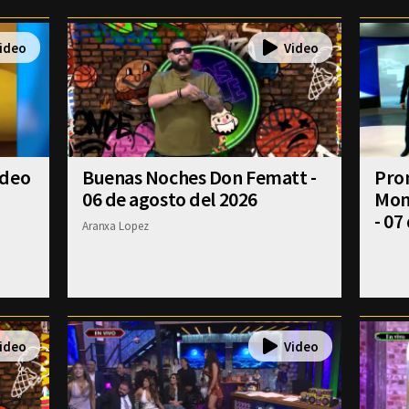
ideo
Buenas Noches Don Fematt -
Pron
06 de agosto del 2026
Mont
- 07
Aranxa Lopez