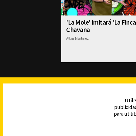
'La Mole' imitará 'La Finca
Chavana
Allan Martinez
TELEVISIÓN
Utili
publicidad
DERECHOS RESERVADOS © CANAL 6 2026
para utili
Prohibida la reproducción total o parcial, i
cualquier medio electrónico o magnético.