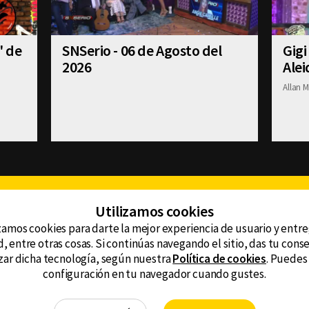
' de
SNSerio - 06 de Agosto del
Gigi
2026
Alei
Allan M
Facebook
Twitter
Youtube
Instagram
TikTok
Th
Utilizamos cookies
zamos cookies para darte la mejor experiencia de usuario y entr
, entre otras cosas. Si continúas navegando el sitio, das tu con
CONTACTO
tzar dicha tecnología, según nuestra
Política de cookies
. Puedes
AVISO DE PRIVACIDAD
ncluyendo
configuración en tu navegador cuando gustes.
AVISO LEGAL
DEFENSORÍA DE LAS AUDIENCIAS