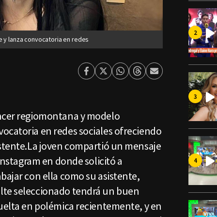
e y lanza convocatoria en redes
Facebook
Twitter
Whatsapp
Threads
Enviar
por
Email
encer regiomontana y modelo
ocatoria en redes sociales ofreciendo
istente.La joven compartió un mensaje
 Instagram en donde solicitó a
bajar con ella como su asistente,
lte seleccionado tendrá un buen
vuelta en polémica recientemente, y en