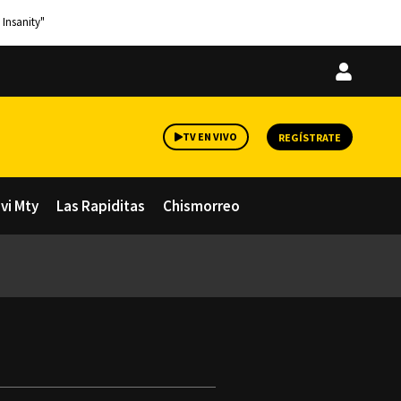
 Insanity"
Iniciar
sesión
TV EN VIVO
REGÍSTRATE
avi Mty
Las Rapiditas
Chismorreo