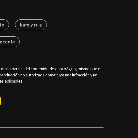
te
karely ruiz
vacante
otal o parcial del contenido de esta página, mismo que es
roducción no autorizada constituye una infracción y un
es aplicables.