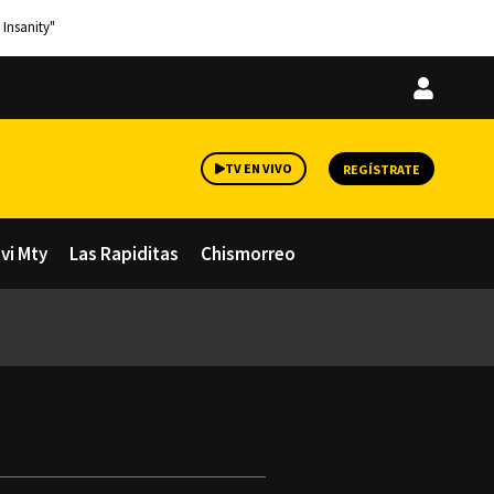
 Insanity"
Iniciar
sesión
TV EN VIVO
REGÍSTRATE
avi Mty
Las Rapiditas
Chismorreo