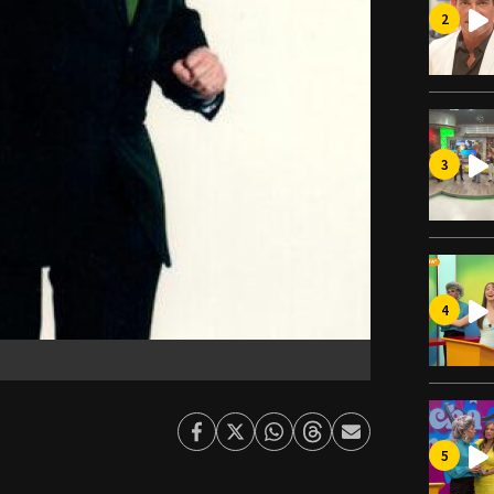
Facebook
Twitter
Whatsapp
Threads
Enviar
por
Email