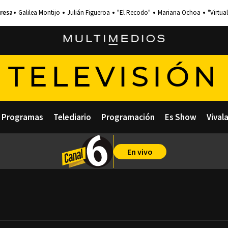
Galilea Montijo
Julián Figueroa
"El Recodo"
Mariana Ochoa
"Virtual
TELEVISIÓN
Programas
Telediario
Programación
Es Show
Vival
En vivo