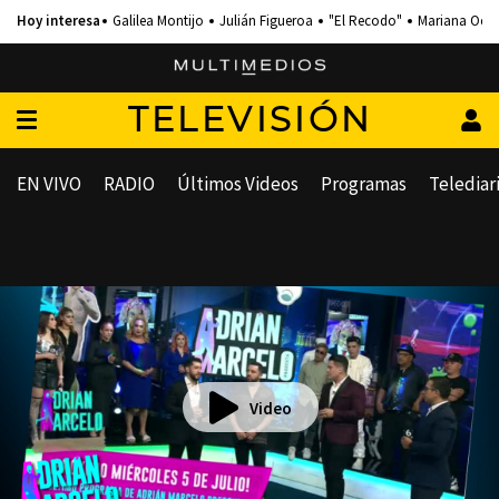
Galilea Montijo
Julián Figueroa
"El Recodo"
Mariana Och
TELEVISIÓN
EN VIVO
RADIO
Últimos Videos
Programas
Telediar
Video