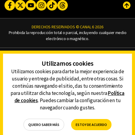
Facebook
Twitter
Youtube
Instagram
TikTok
Threads
Subi
DERECHOS RESERVADOS © CANAL 6 2026
Prohibida la reproducción total o parcial, incluyendo cualquier medio
electrónico o magnético.
CONTACTO
Utilizamos cookies
AVISO DE PRIVACIDAD
AVISO LEGAL
Utilizamos cookies para darte la mejor experiencia de
DEFENSORÍA DE LAS AUDIENCIAS
usuario y entrega de publicidad, entre otras cosas. Si
continúas navegando el sitio, das tu consentimiento
para utilitzar dicha tecnología, según nuestra
Política
de cookies
. Puedes cambiar la configuración en tu
DESCARGA LA APP DE CANAL 6
navegador cuando gustes.
QUIERO SABER MÁS
ESTOY DE ACUERDO