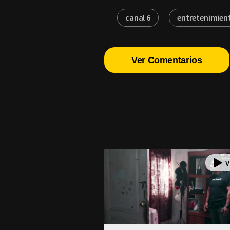
canal 6
entretenimien
Ver Comentarios