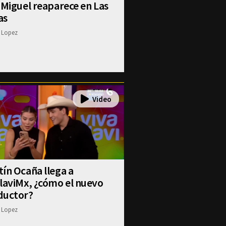
 Miguel reaparece en Las
as
 Lopez
ín Ocaña llega a
laviMx, ¿cómo el nuevo
ductor?
 Lopez