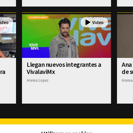
Llegan nuevos integrantes a
Ana
ra
VivalaviMx
de 
Aranxa Lopez
Aranxa
Facebook
Twitter
Youtube
Instagram
TikTok
Th