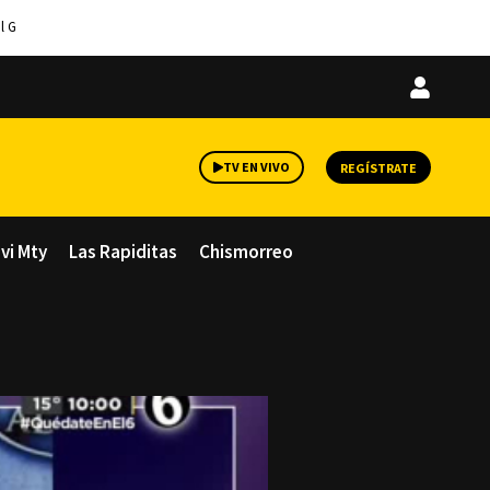
l G
Iniciar
sesión
TV EN VIVO
REGÍSTRATE
avi Mty
Las Rapiditas
Chismorreo