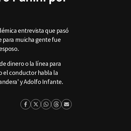
olémica entrevista que pasó
que para muicha gente fue
 esposo.
e dinero o la línea para
o el conductor habla la
vandera' y Adolfo Infante.
Facebook
Twitter
Whatsapp
Threads
Enviar
por
Email