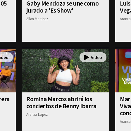
 05
Gaby Mendoza se une como
Luis
jurado a 'Es Show'
Veg
Allan Martinez
Aranxa
rera
Romina Marcos abrirá los
Mart
conciertos de Benny Ibarra
Viva
con
Aranxa Lopez
Aranxa