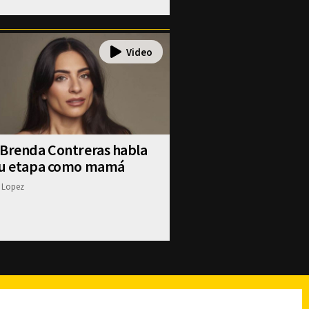
 Brenda Contreras habla
su etapa como mamá
 Lopez
reads
Subir