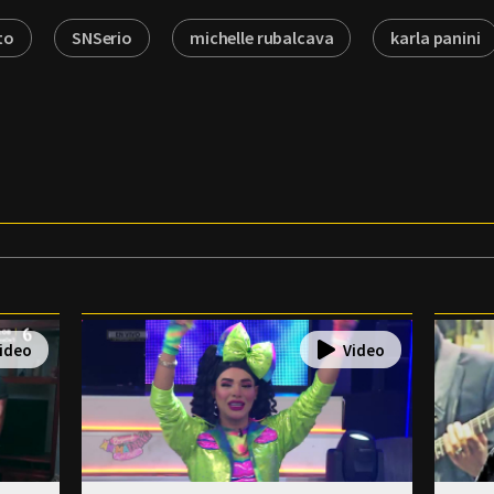
to
SNSerio
michelle rubalcava
karla panini