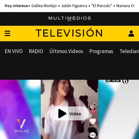
Galilea Montijo
Julián Figueroa
"El Recodo"
Mariana Och
TELEVISIÓN
EN VIVO
RADIO
Últimos Videos
Programas
Telediar
Video