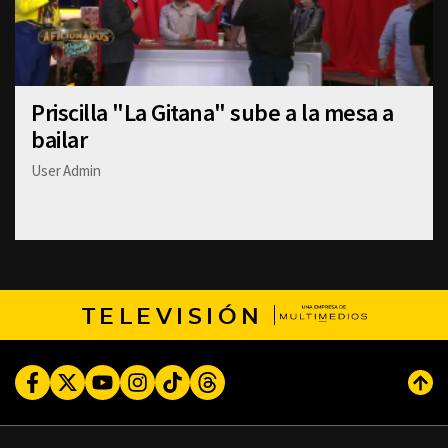
Priscilla "La Gitana" sube a la mesa a
bailar
User Admin
TELEVISIÓN
Facebook
Twitter
Youtube
Instagram
TikTok
Threads
Subi