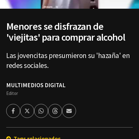
Menores se disfrazan de
'viejitas' para comprar alcohol
Las jovencitas presumieron su 'hazaña' en
redes sociales.
MULTIMEDIOS DIGITAL
Editor
Facebook
Twitter
Whatsapp
Threads
Enviar
por
Email
Tags relacionados