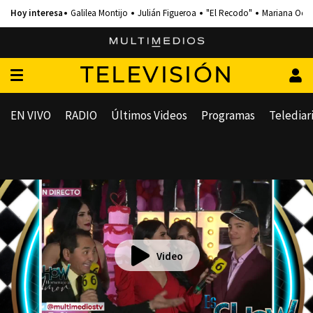
Galilea Montijo
Julián Figueroa
"El Recodo"
Mariana Och
TELEVISIÓN
EN VIVO
RADIO
Últimos Videos
Programas
Telediar
Video