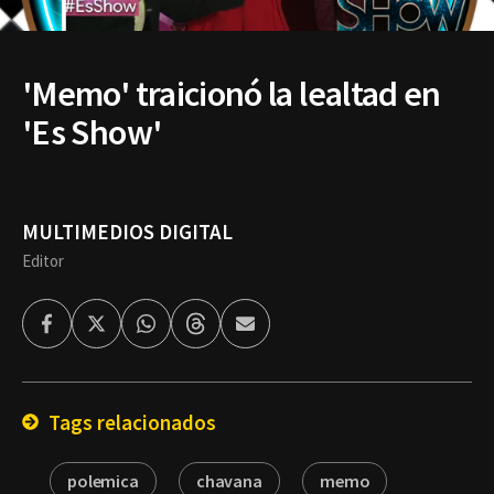
'Memo' traicionó la lealtad en
'Es Show'
MULTIMEDIOS DIGITAL
Editor
Facebook
Twitter
Whatsapp
Threads
Enviar
por
Email
Tags relacionados
polemica
chavana
memo