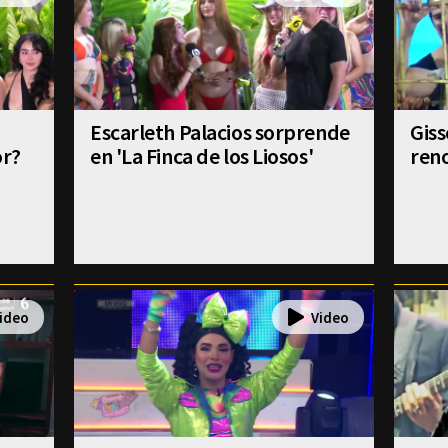
Escarleth Palacios sorprende
Gis
or?
en 'La Finca de los Liosos'
reno