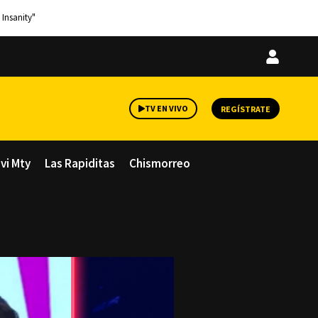
 Insanity"
Iniciar
sesión
TV EN VIVO
REGÍSTRATE
avi Mty
Las Rapiditas
Chismorreo