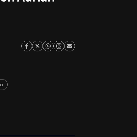
Facebook
Twitter
Whatsapp
Threads
Enviar
por
Email
lo