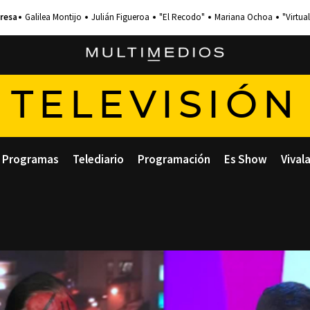
Galilea Montijo
Julián Figueroa
"El Recodo"
Mariana Ochoa
"Virtual
TELEVISIÓN
Programas
Telediario
Programación
Es Show
Vival