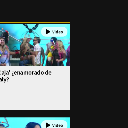
Caja' ¿enamorado de
aly?