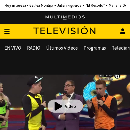
Galilea Montijo
Julián Figueroa
"El Recodo"
Mariana Och
TELEVISIÓN
EN VIVO
RADIO
Últimos Videos
Programas
Telediar
Video