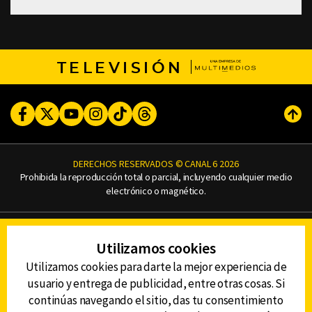
TELEVISIÓN
Facebook
Twitter
Youtube
Instagram
TikTok
Threads
Subi
DERECHOS RESERVADOS © CANAL 6 2026
Prohibida la reproducción total o parcial, incluyendo cualquier medio
electrónico o magnético.
CONTACTO
Utilizamos cookies
AVISO DE PRIVACIDAD
AVISO LEGAL
Utilizamos cookies para darte la mejor experiencia de
DEFENSORÍA DE LAS AUDIENCIAS
usuario y entrega de publicidad, entre otras cosas. Si
continúas navegando el sitio, das tu consentimiento