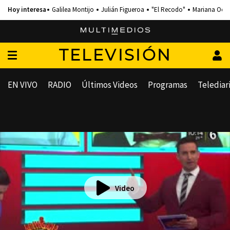
Galilea Montijo
Julián Figueroa
"El Recodo"
Mariana Och
TELEVISIÓN
EN VIVO
RADIO
Últimos Videos
Programas
Telediar
Video