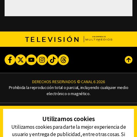
TELEVISIÓN
Facebook
Twitter
Youtube
Instagram
TikTok
Threads
Subi
DERECHOS RESERVADOS © CANAL 6 2026
Prohibida la reproducción total o parcial, incluyendo cualquier medio
electrónico o magnético.
CONTACTO
Utilizamos cookies
AVISO DE PRIVACIDAD
AVISO LEGAL
Utilizamos cookies para darte la mejor experiencia de
DEFENSORÍA DE LAS AUDIENCIAS
usuario y entrega de publicidad, entre otras cosas. Si