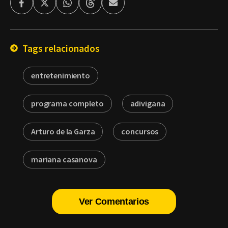
Facebook
Twitter
Whatsapp
Threads
Enviar
por
Email
Tags relacionados
entretenimiento
programa completo
adivigana
Arturo de la Garza
concursos
mariana casanova
Ver Comentarios