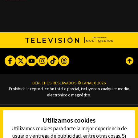
TELEVISIÓN
Facebook
Twitter
Youtube
Instagram
TikTok
Threads
Subi
DERECHOS RESERVADOS © CANAL 6 2026
Prohibida la reproducción total o parcial, incluyendo cualquier medio
electrónico o magnético.
CONTACTO
Utilizamos cookies
AVISO DE PRIVACIDAD
AVISO LEGAL
Utilizamos cookies para darte la mejor experiencia de
DEFENSORÍA DE LAS AUDIENCIAS
usuario y entrega de publicidad, entre otras cosas. Si