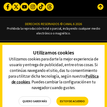
Facebook
Twitter
Youtube
Instagram
TikTok
Threads
Subi
DERECHOS RESERVADOS © CANAL 6 2026
Prohibida la reproducción total o parcial, incluyendo cualquier medio
electrónico o magnético.
CONTACTO
Utilizamos cookies
AVISO DE PRIVACIDAD
AVISO LEGAL
Utilizamos cookies para darte la mejor experiencia de
DEFENSORÍA DE LAS AUDIENCIAS
usuario y entrega de publicidad, entre otras cosas. Si
continúas navegando el sitio, das tu consentimiento
para utilitzar dicha tecnología, según nuestra
Política
de cookies
. Puedes cambiar la configuración en tu
DESCARGA LA APP DE CANAL 6
navegador cuando gustes.
QUIERO SABER MÁS
ESTOY DE ACUERDO