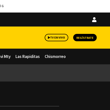
l G
Iniciar
sesión
TV EN VIVO
REGÍSTRATE
avi Mty
Las Rapiditas
Chismorreo