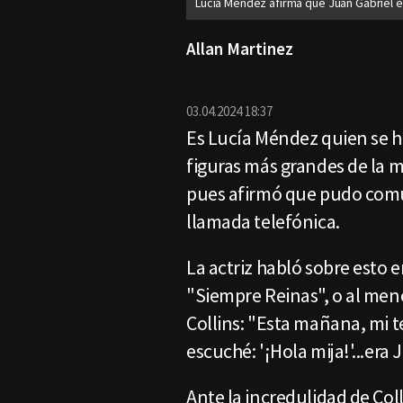
Lucía Méndez afirma que Juan Gabriel e
Allan Martinez
03.04.2024 18:37
Es Lucía Méndez quien se h
figuras más grandes de la m
pues afirmó que pudo comun
llamada telefónica.
La actriz habló sobre esto 
"Siempre Reinas", o al men
Collins: "Esta mañana, mi 
escuché: '¡Hola mija!'...era
Ante la incredulidad de Col