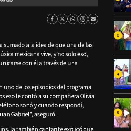
stá vivo
Facebook
Twitter
Whatsapp
Threads
Enviar
por
Email
a sumado a la idea de que una de las
úsica mexicana vive, y no solo eso,
icarse con él a través de una
en uno de los episodios del programa
os eso le contó a su compañera Olivia
teléfono sonó y cuando respondí,
 Juan Gabriel", aseguró.
lins, la también cantante explicó que