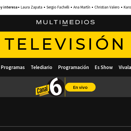
Laura Zapata
Sergio Fachelli
Ana Martín
Christian Valero
Karo
TELEVISIÓN
Programas
Telediario
Programación
Es Show
Vival
En vivo