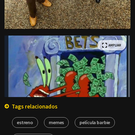
AMPLIAR
Tags relacionados
estreno
memes
película barbie