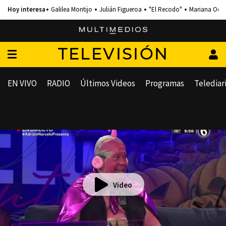
Galilea Montijo
Julián Figueroa
"El Recodo"
Mariana Och
TELEVISIÓN
EN VIVO
RADIO
Últimos Videos
Programas
Telediar
Video