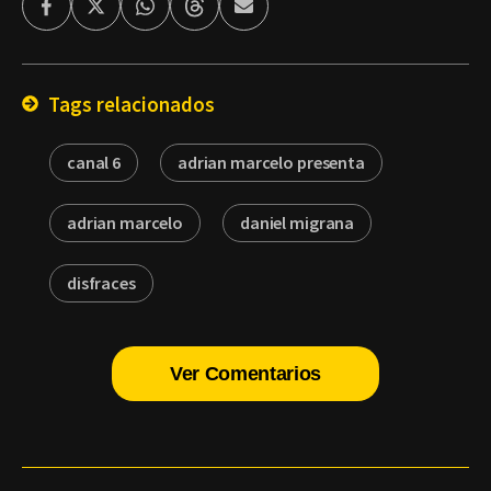
Facebook
Twitter
Whatsapp
Threads
Enviar
por
Email
Tags relacionados
canal 6
adrian marcelo presenta
adrian marcelo
daniel migrana
disfraces
Ver Comentarios