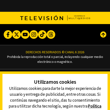
TELEVISIÓN
Facebook
Twitter
Youtube
Instagram
TikTok
Threads
Subi
DERECHOS RESERVADOS © CANAL 6 2026
Prohibida la reproducción total o parcial, incluyendo cualquier medio
electrónico o magnético.
CONTACTO
Utilizamos cookies
AVISO DE PRIVACIDAD
AVISO LEGAL
Utilizamos cookies para darte la mejor experiencia de
DEFENSORÍA DE LAS AUDIENCIAS
usuario y entrega de publicidad, entre otras cosas. Si
continúas navegando el sitio, das tu consentimiento
para utilitzar dicha tecnología, según nuestra
Política