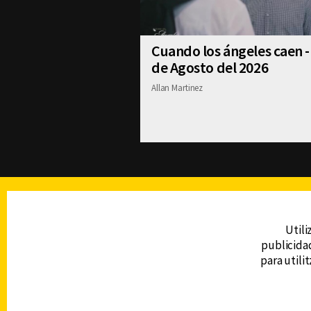
Cuando los ángeles caen -
de Agosto del 2026
Allan Martinez
TELEVISIÓN
Utili
publicidad
DERECHOS RESERVADOS © CANAL 6 2026
para utili
Prohibida la reproducción total o parcial, i
cualquier medio electrónico o magnético.