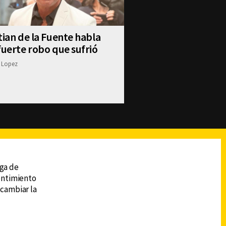
tian de la Fuente habla
fuerte robo que sufrió
 Lopez
reads
Subir
ega de
sentimiento
 cambiar la