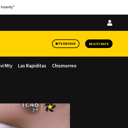
 Insanity"
Iniciar
sesión
TV EN VIVO
REGÍSTRATE
avi Mty
Las Rapiditas
Chismorreo