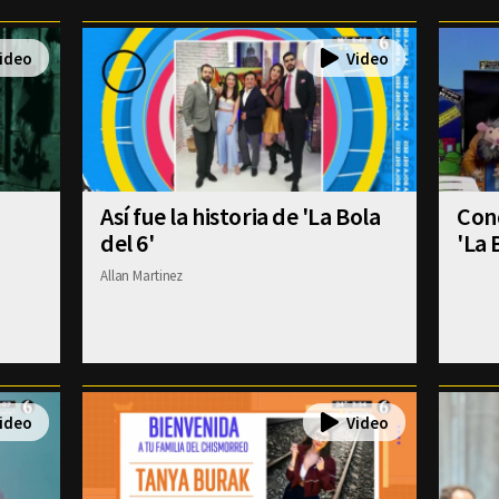
Así fue la historia de 'La Bola
Con
del 6'
'La 
Allan Martinez