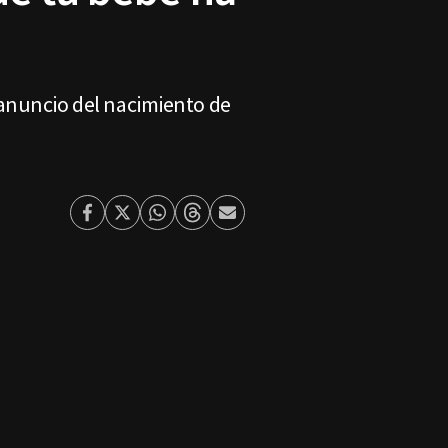
 anuncio del nacimiento de
Facebook
Twitter
Whatsapp
Threads
Enviar
por
Email