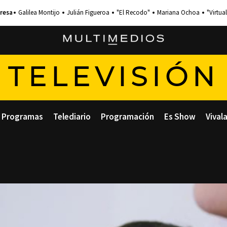
Galilea Montijo
Julián Figueroa
"El Recodo"
Mariana Ochoa
"Virtual
TELEVISIÓN
Programas
Telediario
Programación
Es Show
Vival