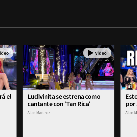
á el
Ludivinita se estrena como
Esto
cantante con 'Tan Rica'
por 
Allan Martinez
Allan M