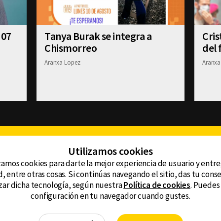
 07
Tanya Burak se integra a
Cris
Chismorreo
del 
Aranxa Lopez
Aranxa
Facebook
Twitter
Youtube
Instagram
TikTok
Th
Utilizamos cookies
zamos cookies para darte la mejor experiencia de usuario y entr
, entre otras cosas. Si continúas navegando el sitio, das tu con
CONTACTO
tzar dicha tecnología, según nuestra
Política de cookies
. Puedes
AVISO DE PRIVACIDAD
ncluyendo
configuración en tu navegador cuando gustes.
AVISO LEGAL
DEFENSORÍA DE LAS AUDIENCIAS