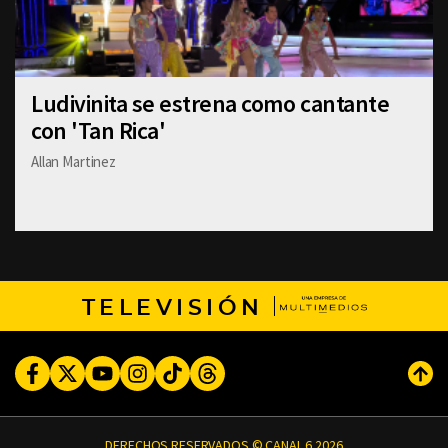
Ludivinita se estrena como cantante
con 'Tan Rica'
Allan Martinez
TELEVISIÓN
Facebook
Twitter
Youtube
Instagram
TikTok
Threads
Subi
DERECHOS RESERVADOS © CANAL 6 2026