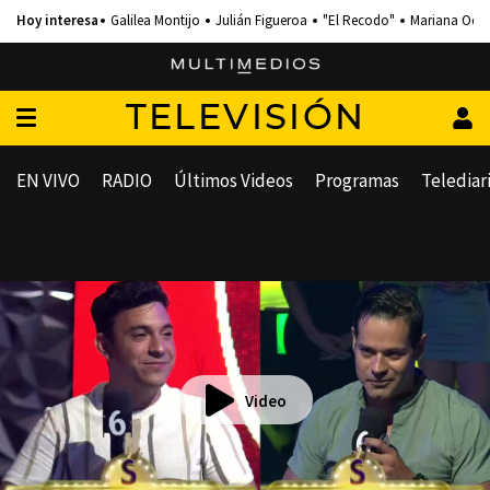
Galilea Montijo
Julián Figueroa
"El Recodo"
Mariana Och
TELEVISIÓN
EN VIVO
RADIO
Últimos Videos
Programas
Telediar
Video