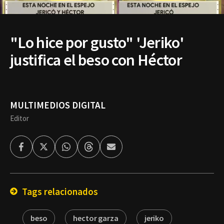
"Lo hice por gusto" 'Jeriko'
justifica el beso con Héctor
MULTIMEDIOS DIGITAL
Editor
Facebook
Twitter
Whatsapp
Threads
Enviar
por
Email
Tags relacionados
beso
hector garza
jeriko