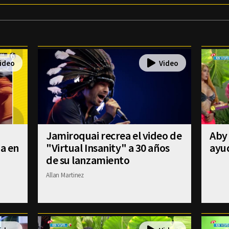
Jamiroquai recrea el video de
Aby 
úa en
"Virtual Insanity" a 30 años
ayud
de su lanzamiento
Allan Martinez