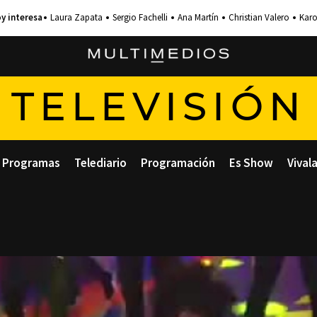
Laura Zapata
Sergio Fachelli
Ana Martín
Christian Valero
Karo
TELEVISIÓN
Programas
Telediario
Programación
Es Show
Vival