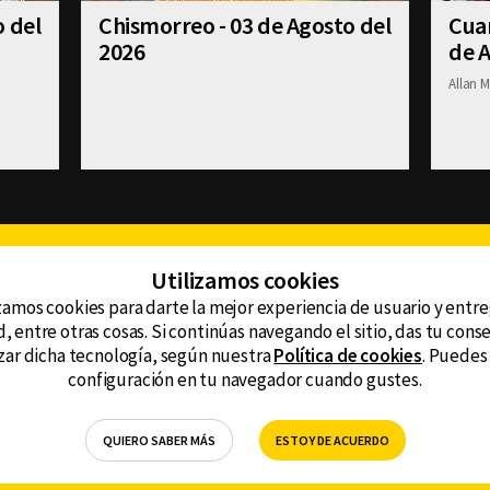
o del
Chismorreo - 03 de Agosto del
Cuan
2026
de A
Allan M
Facebook
Twitter
Youtube
Instagram
TikTok
Th
Utilizamos cookies
zamos cookies para darte la mejor experiencia de usuario y entr
, entre otras cosas. Si continúas navegando el sitio, das tu con
CONTACTO
tzar dicha tecnología, según nuestra
Política de cookies
. Puedes
AVISO DE PRIVACIDAD
ncluyendo
configuración en tu navegador cuando gustes.
AVISO LEGAL
DEFENSORÍA DE LAS AUDIENCIAS
QUIERO SABER MÁS
ESTOY DE ACUERDO