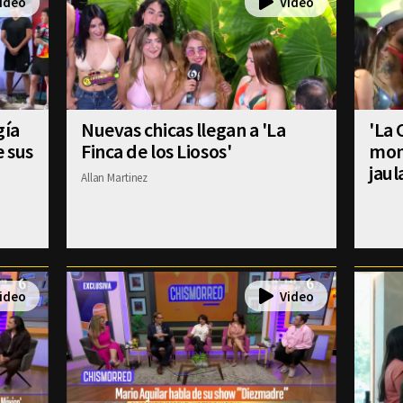
gía
Nuevas chicas llegan a 'La
'La 
e sus
Finca de los Liosos'
mom
jaul
Allan Martinez