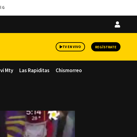
l G
Iniciar
sesión
TV EN VIVO
REGÍSTRATE
avi Mty
Las Rapiditas
Chismorreo