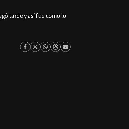
egó tarde y así fue como lo
Facebook
Twitter
Whatsapp
Threads
Enviar
por
Email