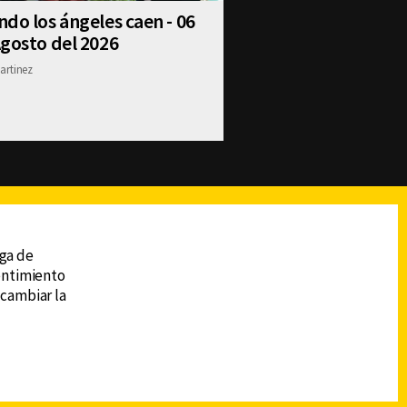
do los ángeles caen - 06
gosto del 2026
artinez
reads
Subir
ega de
sentimiento
 cambiar la
DESCARGA LA APP DE CANAL 6