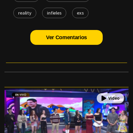
reality
infieles
exs
Ver Comentarios