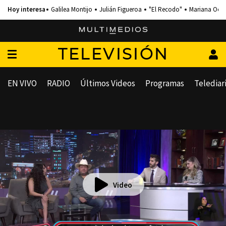
Galilea Montijo
Julián Figueroa
"El Recodo"
Mariana Och
TELEVISIÓN
EN VIVO
RADIO
Últimos Videos
Programas
Telediar
Video