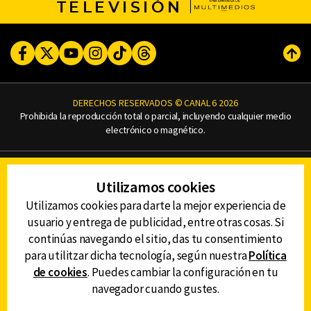
TELEVISIÓN
Facebook
Twitter
Youtube
Instagram
TikTok
Threads
Subi
DERECHOS RESERVADOS © CANAL 6 2026
Prohibida la reproducción total o parcial, incluyendo cualquier medio
electrónico o magnético.
CONTACTO
Utilizamos cookies
AVISO DE PRIVACIDAD
AVISO LEGAL
Utilizamos cookies para darte la mejor experiencia de
DEFENSORÍA DE LAS AUDIENCIAS
usuario y entrega de publicidad, entre otras cosas. Si
continúas navegando el sitio, das tu consentimiento
para utilitzar dicha tecnología, según nuestra
Política
de cookies
. Puedes cambiar la configuración en tu
DESCARGA LA APP DE CANAL 6
navegador cuando gustes.