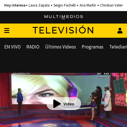
Laura Zapata
Sergio Fachelli
Ana Martín
Christian Valero
TELEVISIÓN
EN VIVO
RADIO
Últimos Videos
Programas
Telediar
Video