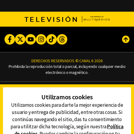
TELEVISIÓN
Facebook
Twitter
Youtube
Instagram
TikTok
Threads
Subi
DERECHOS RESERVADOS © CANAL 6 2026
Prohibida la reproducción total o parcial, incluyendo cualquier medio
electrónico o magnético.
CONTACTO
Utilizamos cookies
AVISO DE PRIVACIDAD
AVISO LEGAL
Utilizamos cookies para darte la mejor experiencia de
DEFENSORÍA DE LAS AUDIENCIAS
usuario y entrega de publicidad, entre otras cosas. Si
continúas navegando el sitio, das tu consentimiento
para utilitzar dicha tecnología, según nuestra
Política
de cookies
. Puedes cambiar la configuración en tu