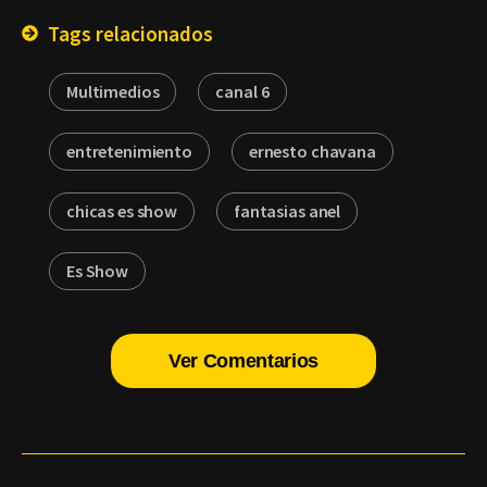
Tags relacionados
Multimedios
canal 6
entretenimiento
ernesto chavana
chicas es show
fantasias anel
Es Show
Ver Comentarios