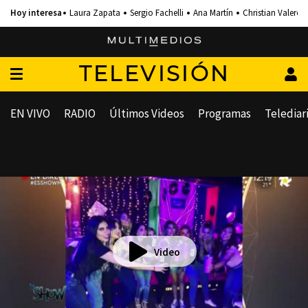
Laura Zapata
Sergio Fachelli
Ana Martín
Christian Valero
TELEVISIÓN
EN VIVO
RADIO
Últimos Videos
Programas
Telediar
Video