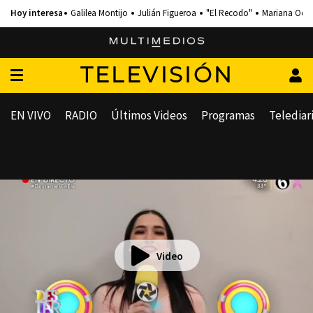
Galilea Montijo
Julián Figueroa
"El Recodo"
Mariana Och
TELEVISIÓN
EN VIVO
RADIO
Últimos Videos
Programas
Telediar
Video