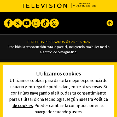
TELEVISIÓN
Facebook
Twitter
Youtube
Instagram
TikTok
Threads
Subi
DERECHOS RESERVADOS © CANAL 6 2026
Prohibida la reproducción total o parcial, incluyendo cualquier medio
electrónico o magnético.
CONTACTO
Utilizamos cookies
AVISO DE PRIVACIDAD
AVISO LEGAL
Utilizamos cookies para darte la mejor experiencia de
DEFENSORÍA DE LAS AUDIENCIAS
usuario y entrega de publicidad, entre otras cosas. Si
continúas navegando el sitio, das tu consentimiento
para utilitzar dicha tecnología, según nuestra
Política
de cookies
. Puedes cambiar la configuración en tu
DESCARGA LA APP DE CANAL 6
navegador cuando gustes.