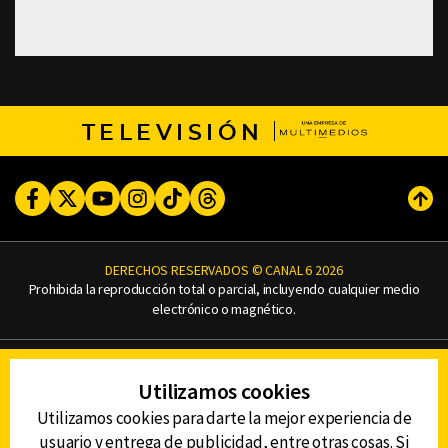
TELEVISIÓN
Facebook
Twitter
Youtube
Instagram
TikTok
Threads
Subi
DERECHOS RESERVADOS © CANAL 6 2026
Prohibida la reproducción total o parcial, incluyendo cualquier medio
electrónico o magnético.
CONTACTO
Utilizamos cookies
AVISO DE PRIVACIDAD
AVISO LEGAL
Utilizamos cookies para darte la mejor experiencia de
DEFENSORÍA DE LAS AUDIENCIAS
usuario y entrega de publicidad, entre otras cosas. Si