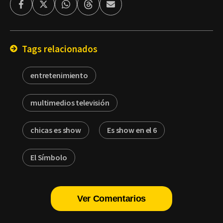
Facebook
Twitter
Whatsapp
Threads
Enviar
por
Email
Tags relacionados
entretenimiento
multimedios televisión
chicas es show
Es show en el 6
El Símbolo
Ver Comentarios