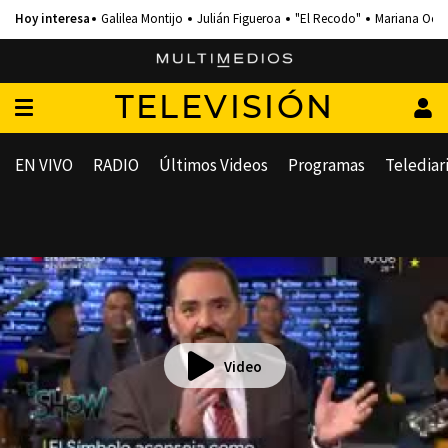
Galilea Montijo
Julián Figueroa
"El Recodo"
Mariana Och
TELEVISIÓN
EN VIVO
RADIO
Últimos Videos
Programas
Telediar
Video