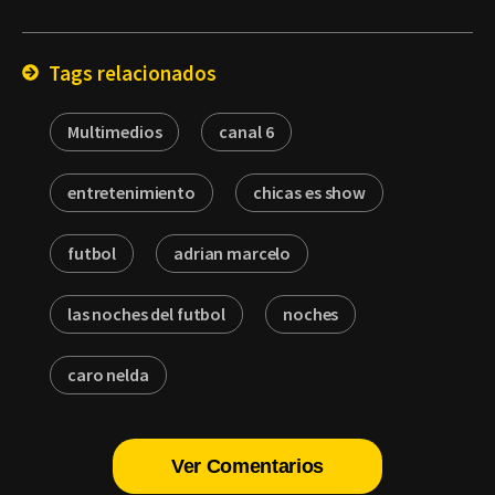
por
Email
Tags relacionados
Multimedios
canal 6
entretenimiento
chicas es show
futbol
adrian marcelo
las noches del futbol
noches
caro nelda
Ver Comentarios