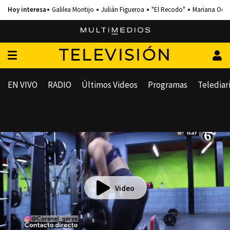
Galilea Montijo
Julián Figueroa
"El Recodo"
Mariana Och
TELEVISIÓN
EN VIVO
RADIO
Últimos Videos
Programas
Telediar
Video