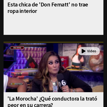
Esta chica de 'Don Fematt' no trae
ropa interior
'La Morocha' ¿Qué conductora la trató
peor en su carrera?