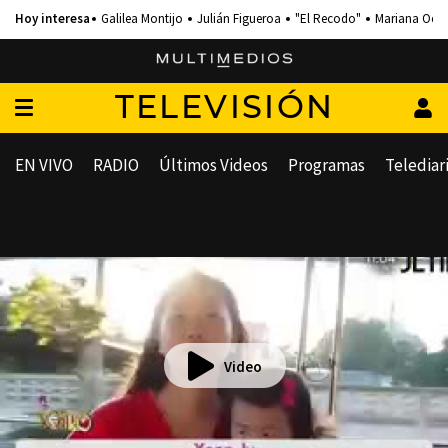
Galilea Montijo
Julián Figueroa
"El Recodo"
Mariana Och
TELEVISIÓN
EN VIVO
RADIO
Últimos Videos
Programas
Telediar
Video