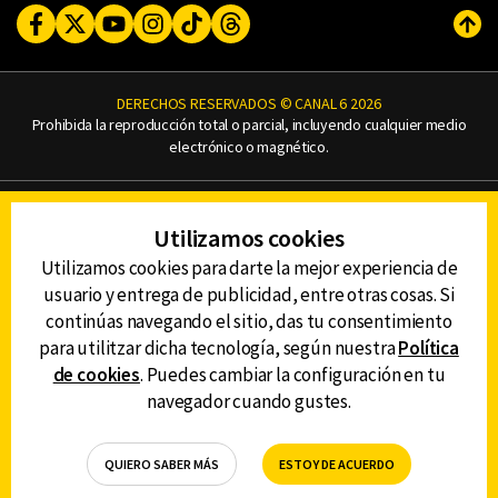
Facebook
Twitter
Youtube
Instagram
TikTok
Threads
Subi
DERECHOS RESERVADOS © CANAL 6 2026
Prohibida la reproducción total o parcial, incluyendo cualquier medio
electrónico o magnético.
CONTACTO
Utilizamos cookies
AVISO DE PRIVACIDAD
AVISO LEGAL
Utilizamos cookies para darte la mejor experiencia de
DEFENSORÍA DE LAS AUDIENCIAS
usuario y entrega de publicidad, entre otras cosas. Si
continúas navegando el sitio, das tu consentimiento
para utilitzar dicha tecnología, según nuestra
Política
de cookies
. Puedes cambiar la configuración en tu
DESCARGA LA APP DE CANAL 6
navegador cuando gustes.
QUIERO SABER MÁS
ESTOY DE ACUERDO