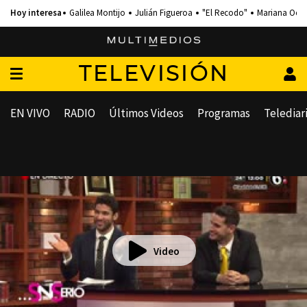
Galilea Montijo
Julián Figueroa
"El Recodo"
Mariana Och
TELEVISIÓN
EN VIVO
RADIO
Últimos Videos
Programas
Telediar
Video