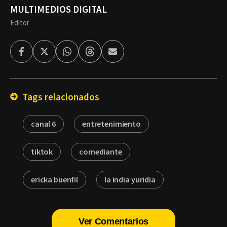
MULTIMEDIOS DIGITAL
Editor
Facebook
Twitter
Whatsapp
Threads
Enviar
por
Email
Tags relacionados
canal 6
entretenimiento
tiktok
comediante
ericka buenfil
la india yuridia
Ver Comentarios