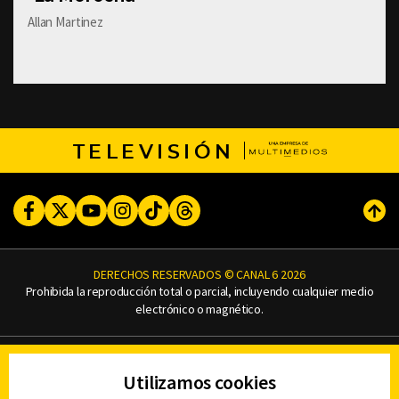
Allan Martinez
TELEVISIÓN
Facebook
Twitter
Youtube
Instagram
TikTok
Threads
Subi
DERECHOS RESERVADOS © CANAL 6 2026
Prohibida la reproducción total o parcial, incluyendo cualquier medio
electrónico o magnético.
CONTACTO
Utilizamos cookies
AVISO DE PRIVACIDAD
AVISO LEGAL