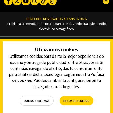
Facebook
Twitter
Youtube
Instagram
TikTok
Threads
Subi
DERECHOS RESERVADOS © CANAL 6 2026
Prohibida la reproducción total o parcial, incluyendo cualquier medio
electrónico o magnético.
CONTACTO
Utilizamos cookies
AVISO DE PRIVACIDAD
AVISO LEGAL
Utilizamos cookies para darte la mejor experiencia de
DEFENSORÍA DE LAS AUDIENCIAS
usuario y entrega de publicidad, entre otras cosas. Si
continúas navegando el sitio, das tu consentimiento
para utilitzar dicha tecnología, según nuestra
Política
de cookies
. Puedes cambiar la configuración en tu
DESCARGA LA APP DE CANAL 6
navegador cuando gustes.
QUIERO SABER MÁS
ESTOY DE ACUERDO