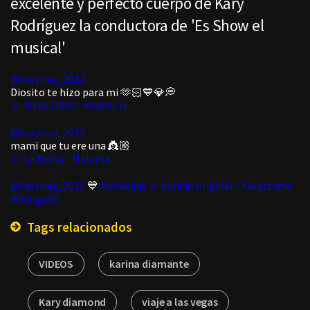
excelente y perfecto cuerpo de Kary
Rodríguez la conductora de 'Es Show el
musical'
@karynaa_2022
Diosito te hizo para mi 🫶🏻💙💎💭
♬ MERCURIO - KAROL G
@karynaa_2022
mami que tu ere una 👸🏼
♬ La Reina - Maluma
@karynaa_2022
💙
#lasvegas
♬ sonido original - Karychima
Rodriguez
Tags relacionados
VIDEOS
karina diamante
Kary diamond
viaje a las vegas