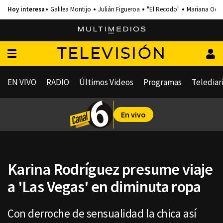
Galilea Montijo
Julián Figueroa
"El Recodo"
Mariana Och
TELEVISIÓN
EN VIVO
RADIO
Últimos Videos
Programas
Telediar
En vivo
Karina Rodríguez presume viaje
a 'Las Vegas' en diminuta ropa
Con derroche de sensualidad la chica así