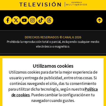
TELEVISIÓN
Facebook
Twitter
Youtube
Instagram
TikTok
Threads
Subi
DERECHOS RESERVADOS © CANAL 6 2026
Prohibida la reproducción total o parcial, incluyendo cualquier medio
electrónico o magnético.
CONTACTO
Utilizamos cookies
AVISO DE PRIVACIDAD
AVISO LEGAL
Utilizamos cookies para darte la mejor experiencia de
DEFENSORÍA DE LAS AUDIENCIAS
usuario y entrega de publicidad, entre otras cosas. Si
continúas navegando el sitio, das tu consentimiento
para utilitzar dicha tecnología, según nuestra
Política
de cookies
. Puedes cambiar la configuración en tu
DESCARGA LA APP DE CANAL 6
navegador cuando gustes.