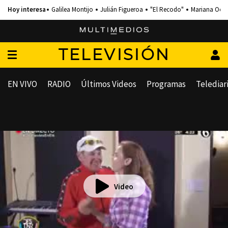
Galilea Montijo
Julián Figueroa
"El Recodo"
Mariana Och
TELEVISIÓN
EN VIVO
RADIO
Últimos Videos
Programas
Telediar
Video