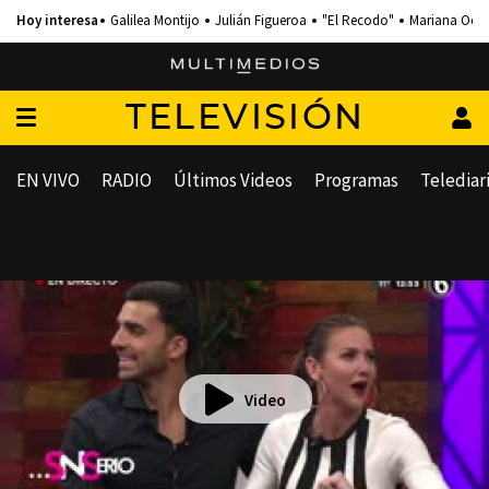
Galilea Montijo
Julián Figueroa
"El Recodo"
Mariana Och
TELEVISIÓN
EN VIVO
RADIO
Últimos Videos
Programas
Telediar
Video