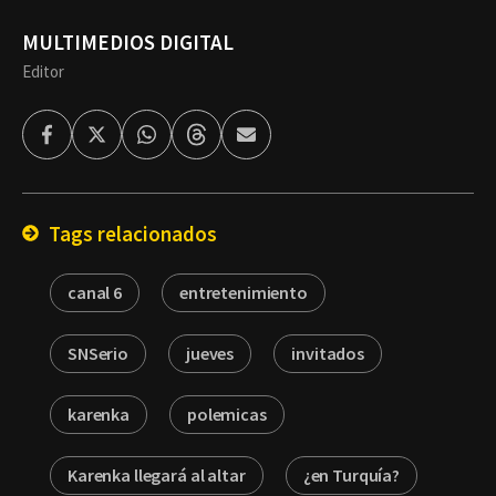
MULTIMEDIOS DIGITAL
Editor
Facebook
Twitter
Whatsapp
Threads
Enviar
por
Email
Tags relacionados
canal 6
entretenimiento
SNSerio
jueves
invitados
karenka
polemicas
Karenka llegará al altar
¿en Turquía?