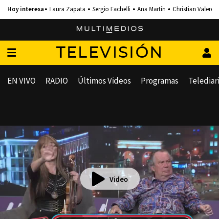
Laura Zapata
Sergio Fachelli
Ana Martín
Christian Valero
TELEVISIÓN
EN VIVO
RADIO
Últimos Videos
Programas
Telediar
Video