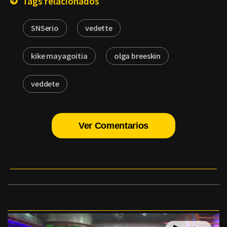
Tags relacionados
SNSerio
vedette
kike mayagoitia
olga breeskin
veddete
Ver Comentarios