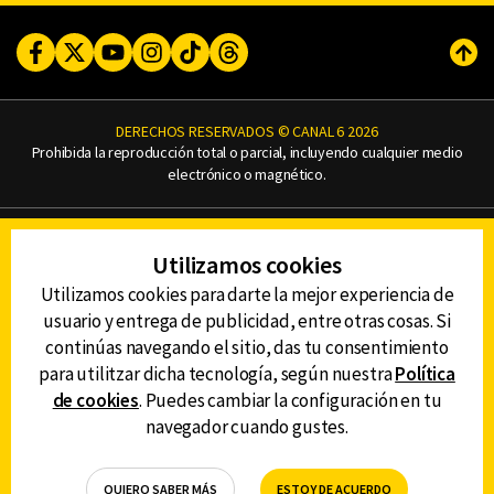
Facebook
Twitter
Youtube
Instagram
TikTok
Threads
Subi
DERECHOS RESERVADOS © CANAL 6 2026
Prohibida la reproducción total o parcial, incluyendo cualquier medio
electrónico o magnético.
CONTACTO
Utilizamos cookies
AVISO DE PRIVACIDAD
AVISO LEGAL
Utilizamos cookies para darte la mejor experiencia de
DEFENSORÍA DE LAS AUDIENCIAS
usuario y entrega de publicidad, entre otras cosas. Si
continúas navegando el sitio, das tu consentimiento
para utilitzar dicha tecnología, según nuestra
Política
de cookies
. Puedes cambiar la configuración en tu
DESCARGA LA APP DE CANAL 6
navegador cuando gustes.
QUIERO SABER MÁS
ESTOY DE ACUERDO