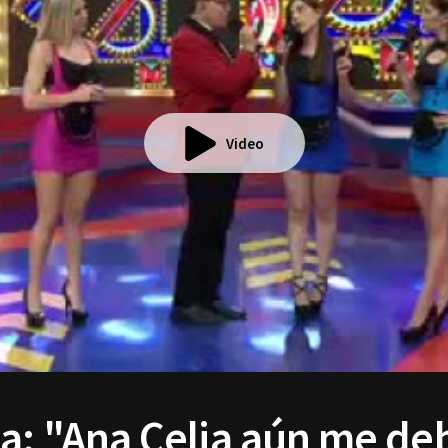
Video
ea: "Ana Celia aún me de