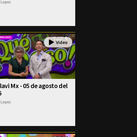
 Lopez
lavi Mx - 05 de agosto del
6
 Lopez