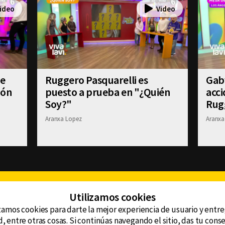
se
Ruggero Pasquarelli es
Gab
ión
puesto a prueba en "¿Quién
acci
Soy?"
Rug
Aranxa Lopez
Aranxa
Facebook
Twitter
Youtube
Instagram
TikTok
Th
Utilizamos cookies
zamos cookies para darte la mejor experiencia de usuario y entr
, entre otras cosas. Si continúas navegando el sitio, das tu con