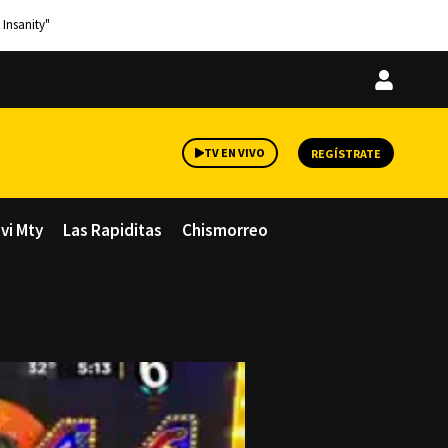
 Insanity"
Iniciar
sesión
TV EN VIVO
REGÍSTRATE
avi Mty
Las Rapiditas
Chismorreo