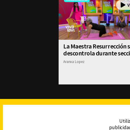
La Maestra Resurrección 
descontrola durante secc
Aranxa Lopez
TELEVISIÓN
Utili
publicidad