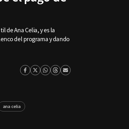
l de Ana Celia, y es la
elenco del programa y dando
Facebook
Twitter
Whatsapp
Threads
Enviar
por
Email
ana celia