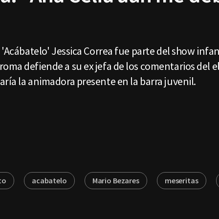
'Acábatelo' Jessica Correa fue parte del show infanti
roma defiende a su ex jefa de los comentarios del 
ría la animadora presente en la barra juvenil.
to
acabatelo
Mario Bezares
meseritas