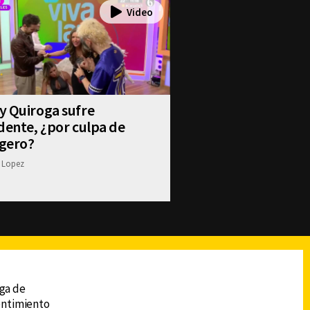
y Quiroga sufre
dente, ¿por culpa de
gero?
 Lopez
reads
Subir
ega de
sentimiento