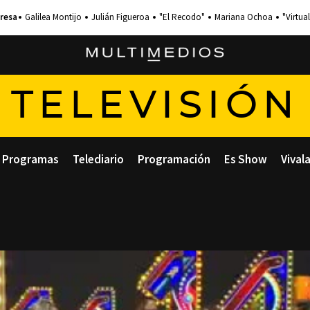
Galilea Montijo
Julián Figueroa
"El Recodo"
Mariana Ochoa
"Virtual
TELEVISIÓN
Programas
Telediario
Programación
Es Show
Vival