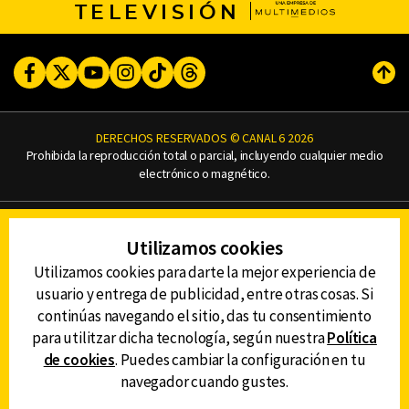
TELEVISIÓN
Facebook
Twitter
Youtube
Instagram
TikTok
Threads
Subi
DERECHOS RESERVADOS © CANAL 6 2026
Prohibida la reproducción total o parcial, incluyendo cualquier medio
electrónico o magnético.
CONTACTO
Utilizamos cookies
AVISO DE PRIVACIDAD
AVISO LEGAL
Utilizamos cookies para darte la mejor experiencia de
DEFENSORÍA DE LAS AUDIENCIAS
usuario y entrega de publicidad, entre otras cosas. Si
continúas navegando el sitio, das tu consentimiento
para utilitzar dicha tecnología, según nuestra
Política
de cookies
. Puedes cambiar la configuración en tu
DESCARGA LA APP DE CANAL 6
navegador cuando gustes.