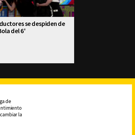
ductores se despiden de
Bola del 6'
reads
Subir
ega de
sentimiento
 cambiar la