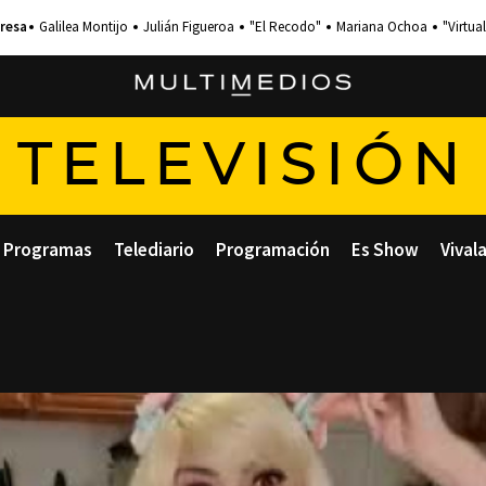
Galilea Montijo
Julián Figueroa
"El Recodo"
Mariana Ochoa
"Virtual
TELEVISIÓN
Programas
Telediario
Programación
Es Show
Vival