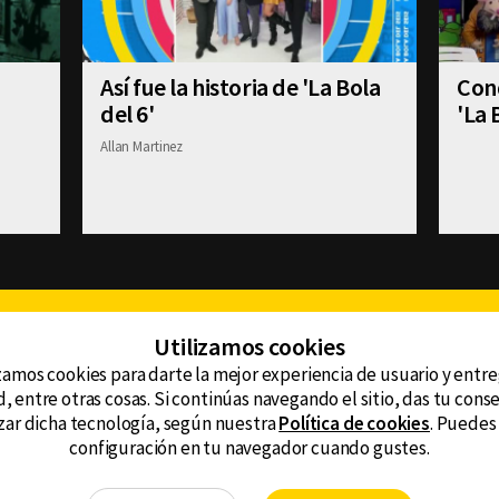
Así fue la historia de 'La Bola
Con
del 6'
'La 
Allan Martinez
Facebook
Twitter
Youtube
Instagram
TikTok
Th
Utilizamos cookies
zamos cookies para darte la mejor experiencia de usuario y entr
, entre otras cosas. Si continúas navegando el sitio, das tu con
CONTACTO
tzar dicha tecnología, según nuestra
Política de cookies
. Puedes
AVISO DE PRIVACIDAD
ncluyendo
configuración en tu navegador cuando gustes.
AVISO LEGAL
DEFENSORÍA DE LAS AUDIENCIAS