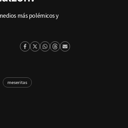
emedios más polémicos y
Facebook
Twitter
Whatsapp
Threads
Enviar
por
Email
meseritas