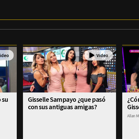
 su
Gisselle Sampayo ¿que pasó
¿Có
con sus antiguas amigas?
Gis
Allan M