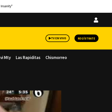
 Insanity"
Iniciar
sesión
TV EN VIVO
REGÍSTRATE
avi Mty
Las Rapiditas
Chismorreo