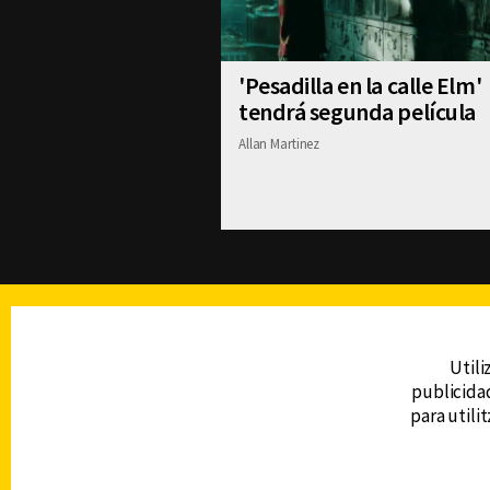
'Pesadilla en la calle Elm'
tendrá segunda película
Allan Martinez
TELEVISIÓN
Utili
publicidad
DERECHOS RESERVADOS © CANAL 6 2026
para utili
Prohibida la reproducción total o parcial, i
cualquier medio electrónico o magnético.