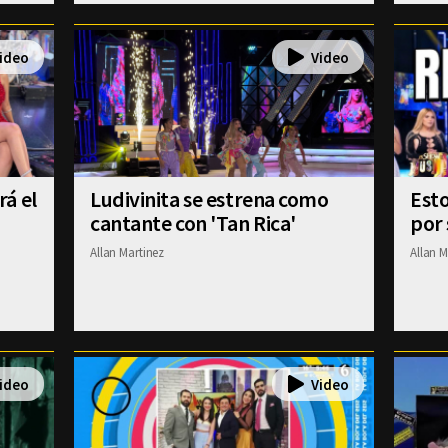
á el
Ludivinita se estrena como
Esto
cantante con 'Tan Rica'
por 
Allan Martinez
Allan M